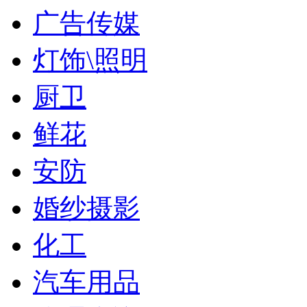
广告传媒
灯饰\照明
厨卫
鲜花
安防
婚纱摄影
化工
汽车用品