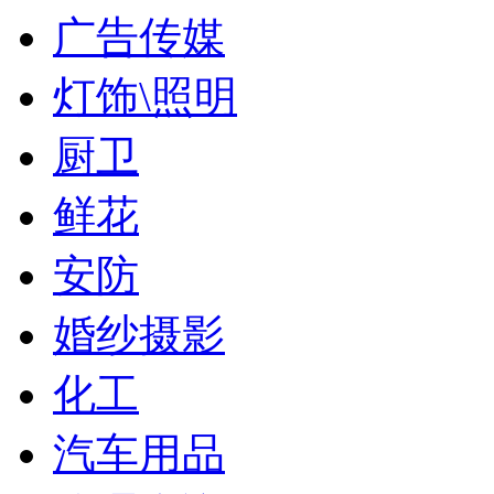
广告传媒
灯饰\照明
厨卫
鲜花
安防
婚纱摄影
化工
汽车用品